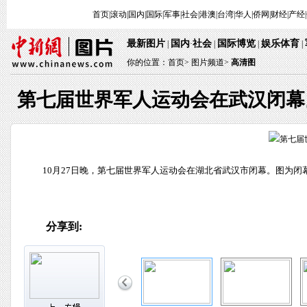
首页
|
滚动
|
国内
|
国际
|
军事
|
社会
|
港澳
|
台湾
|
华人
|
侨网
|
财经
|
产经
|
最新图片
国内
社会
国际博览
娱乐体育
|
·
|
|
|
你的位置：
首页
>
图片频道>
高清图
第七届世界军人运动会在武汉闭幕
10月27日晚，第七届世界军人运动会在湖北省武汉市闭幕。图为闭幕
分享到: