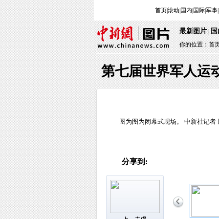
首页
|
滚动
|
国内
|
国际
|
军事
|
最新图片
国
|
你的位置：
首
第七届世界军人运
图为图为闭幕式现场。 中新社记者 
分享到: