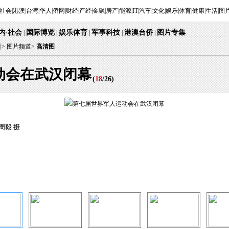
社会
|
港澳
|
台湾
|
华人
|
侨网
|
财经
|
产经
|
金融
|
房产
|
能源
|
IT
|
汽车
|
文化
|
娱乐
|
体育
|
健康
|
生活
|
图
内
社会
国际博览
娱乐体育
军事科技
港澳台侨
图片专集
·
|
|
|
|
|
页
>
图片频道>
高清图
动会在武汉闭幕
(
18
/
26
)
周毅 摄