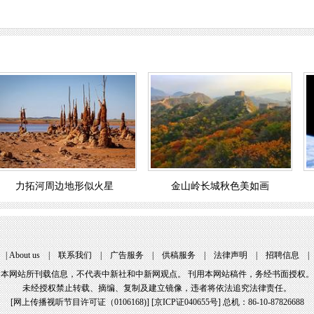
力拓河周边地形似火星
金山岭长城秋色美如画
|
About us
|
联系我们
|
广告服务
|
供稿服务
|
法律声明
|
招聘信息
本网站所刊载信息，不代表中新社和中新网观点。 刊用本网站稿件，务经书面授权。
未经授权禁止转载、摘编、复制及建立镜像，违者将依法追究法律责任。
[
网上传播视听节目许可证（0106168)
] [
京ICP证040655号
] 总机：86-10-87826688