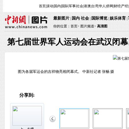
首页
|
滚动
|
国内
|
国际
|
军事
|
社会
|
港澳
|
台湾
|
华人
|
侨网
|
财经
|
产经
|
最新图片
国内
社会
国际博览
娱乐体育
|
·
|
|
|
你的位置：
首页
>
图片频道>
高清图
第七届世界军人运动会在武汉闭幕
图为各届军运会的吉祥物亮相闭幕式。 中新社记者 张畅 摄
分享到: