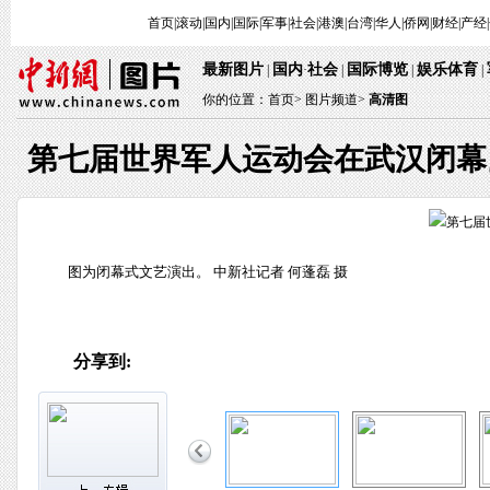
首页
|
滚动
|
国内
|
国际
|
军事
|
社会
|
港澳
|
台湾
|
华人
|
侨网
|
财经
|
产经
|
最新图片
国内
社会
国际博览
娱乐体育
|
·
|
|
|
你的位置：
首页
>
图片频道>
高清图
第七届世界军人运动会在武汉闭幕
图为闭幕式文艺演出。 中新社记者 何蓬磊 摄
分享到: