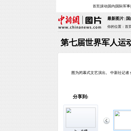
首页
|
滚动
|
国内
|
国际
|
军事
|
最新图片
国
|
你的位置：
首
第七届世界军人运
图为闭幕式文艺演出。 中新社记者 
分享到: