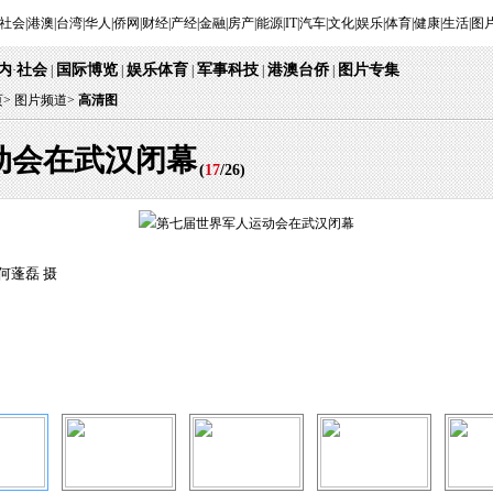
社会
|
港澳
|
台湾
|
华人
|
侨网
|
财经
|
产经
|
金融
|
房产
|
能源
|
IT
|
汽车
|
文化
|
娱乐
|
体育
|
健康
|
生活
|
图
内
社会
国际博览
娱乐体育
军事科技
港澳台侨
图片专集
·
|
|
|
|
|
页
>
图片频道>
高清图
动会在武汉闭幕
(
17
/
26
)
何蓬磊 摄