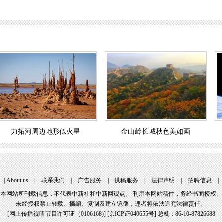
力拓河周边地形似火星
金山岭长城秋色美如画
|
About us
|
联系我们
|
广告服务
|
供稿服务
|
法律声明
|
招聘信息
本网站所刊载信息，不代表中新社和中新网观点。 刊用本网站稿件，务经书面授权。
未经授权禁止转载、摘编、复制及建立镜像，违者将依法追究法律责任。
[
网上传播视听节目许可证（0106168)
] [
京ICP证040655号
] 总机：86-10-87826688