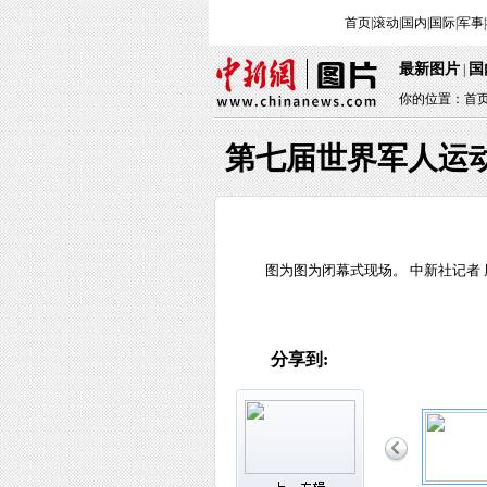
首页
|
滚动
|
国内
|
国际
|
军事
|
最新图片
国
|
你的位置：
首
第七届世界军人运
图为图为闭幕式现场。 中新社记者 
分享到: