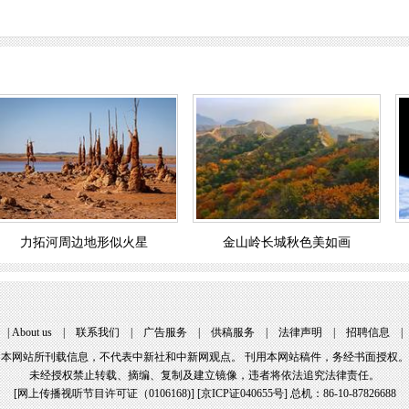
力拓河周边地形似火星
金山岭长城秋色美如画
|
About us
|
联系我们
|
广告服务
|
供稿服务
|
法律声明
|
招聘信息
本网站所刊载信息，不代表中新社和中新网观点。 刊用本网站稿件，务经书面授权。
未经授权禁止转载、摘编、复制及建立镜像，违者将依法追究法律责任。
[
网上传播视听节目许可证（0106168)
] [
京ICP证040655号
] 总机：86-10-87826688