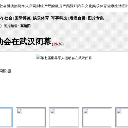
社会
|
港澳
|
台湾
|
华人
|
侨网
|
财经
|
产经
|
金融
|
房产
|
能源
|
IT
|
汽车
|
文化
|
娱乐
|
体育
|
健康
|
生活
|
图
内
社会
国际博览
娱乐体育
军事科技
港澳台侨
图片专集
·
|
|
|
|
|
页
>
图片频道>
高清图
动会在武汉闭幕
(
19
/
26
)
周毅 摄