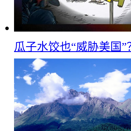
瓜子水饺也“威胁美国”