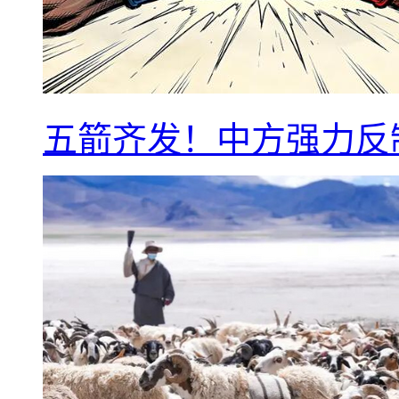
五箭齐发！中方强力反