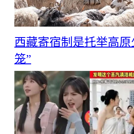
西藏寄宿制是托举高原
笼”