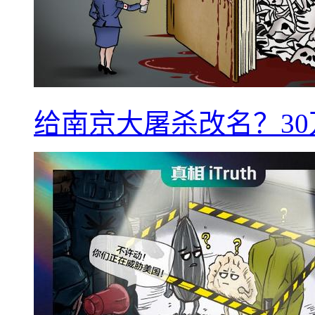
给南京大屠杀改名？3