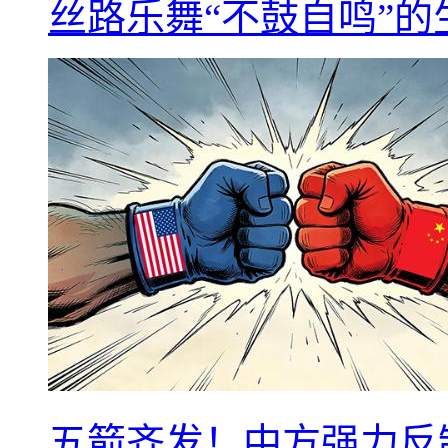
丝路乐舞“不鼓自鸣”
五箭齐发！中方强力反