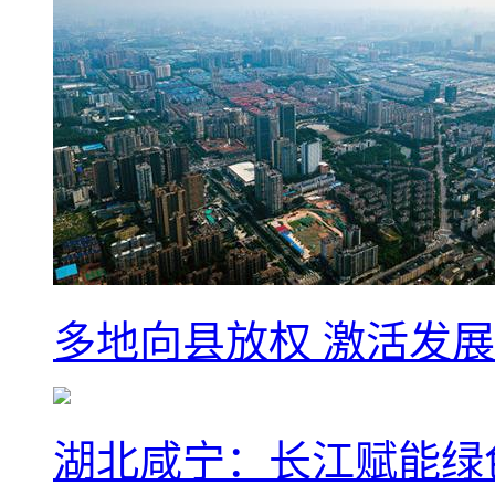
多地向县放权 激活发
湖北咸宁：长江赋能绿