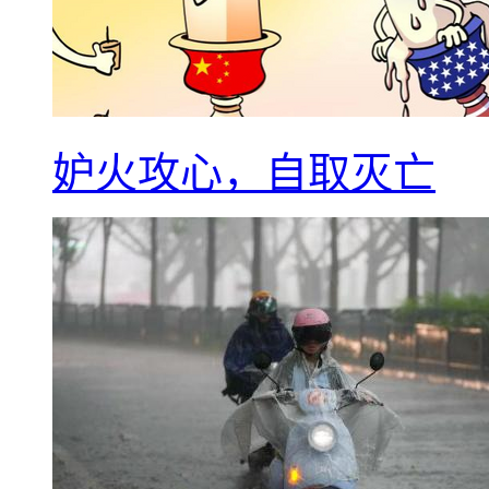
妒火攻心，自取灭亡