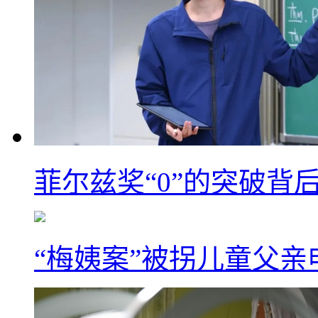
菲尔兹奖“0”的突破背
“梅姨案”被拐儿童父