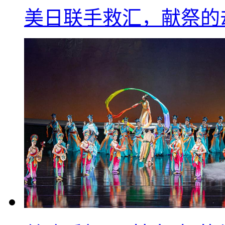
美日联手救汇，献祭的