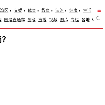
湾区
文娱
体育
教育
法治
健康
生活
刊
国是直通车
创意
直播
视频
图片
专栏
各地
尚？