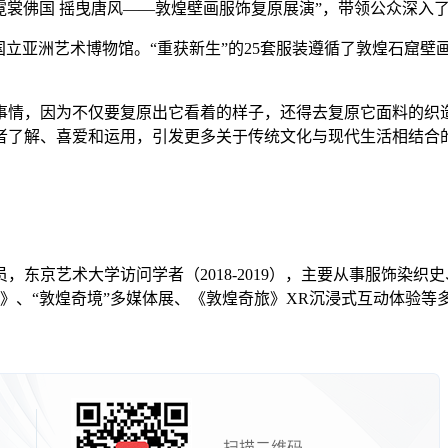
推出“霓裳佛国 摇曳唐风——敦煌壁画服饰复原展演”，带领公众
立亚洲艺术博物馆。“重获新生”的25套服装遵循了敦煌石窟壁
情，因为不仅要复原出它看着的样子，还得去复原它面料的织造
者了解、喜爱和运用，引发更多关于传统文化与现代生活相结合的
，东京艺术大学访问学者（2018-2019），主要从事服饰染
》、“敦煌奇境”多媒体展、《敦煌奇旅》XR沉浸式互动体验等