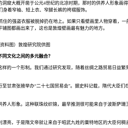
窟大概开凿于公元4世纪的北凉时期，那时的供养人形象画得
他们身着窄袖、短上衣、窄腿长裤的袴褶服饰。
兵抓住的强盗衣服被脱掉扔在地上。如果只看壁画里人物穿着，一
平铺图都画出来了，这也是敦煌壁画最有魅力的地方。
（资料图）敦煌研究院供图
不同文化之间的多元融合？
这样的一个形制。我们通过研究发现，随着丝绸之路贸易日益繁
甘肃张掖举办“二十七国贸易会”。据史料记载，隋代大臣们
人形象。这种联珠纹织锦，最早推测很可能来自于波斯萨珊王朝
漂亮，于是隋文帝就让来自于昭武九姓的粟特地区的大臣何稠去