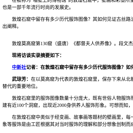
在被称为“墙壁上的博物馆”的敦煌石窟中，壁画和彩塑所呈
也是一部千年流行时尚的发展史。
敦煌石窟中留存有多少历代服饰图像？其如何见证古丝路沿
出阐释。
敦煌莫高窟第130窟（盛唐）《都督夫人供养像》。段文杰
现将访谈实录摘要如下：
中新社
记者：在敦煌石窟中留存有多少历代服饰图像？如
武琼芳：
在以莫高窟为代表的敦煌石窟里，保存下来从北
替代的重要地位。
敦煌石窟里的服饰图像数量十分庞大，既有世俗人物服饰形象
建有近100个洞窟，出现近2000身供养人服饰形象。可想而
在敦煌石窟中类似于经变画、故事画等题材的壁画里，每一个
象等服饰是由工匠根据其对当时服饰的理解和部分想象创制而