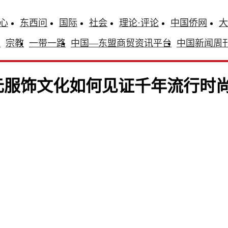
心
东西问
国际
社会
理论·评论
中国侨网
大
识
宗教
一带一路
中国—东盟商贸资讯平台
中国新闻周
元服饰文化如何见证千年流行时