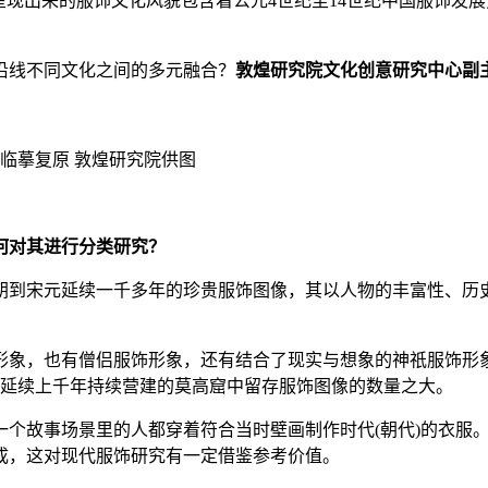
现出来的服饰文化风貌包含着公元4世纪至14世纪中国服饰发
线不同文化之间的多元融合？
敦煌研究院文化创意研究中心副
临摹复原 敦煌研究院供图
何对其进行分类研究？
朝到宋元延续一千多年的珍贵服饰图像，其以人物的丰富性、历
，也有僧侣服饰形象，还有结合了现实与想象的神祇服饰形象
知，延续上千年持续营建的莫高窟中留存服饰图像的数量之大。
故事场景里的人都穿着符合当时壁画制作时代(朝代)的衣服。
成，这对现代服饰研究有一定借鉴参考价值。