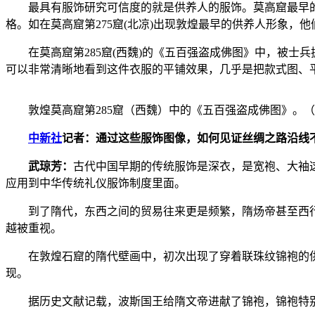
最具有服饰研究可信度的就是供养人的服饰。莫高窟最早的洞
格。如在莫高窟第275窟(北凉)出现敦煌最早的供养人形象，
在莫高窟第285窟(西魏)的《五百强盗成佛图》中，被士
可以非常清晰地看到这件衣服的平铺效果，几乎是把款式图、
敦煌莫高窟第285窟（西魏）中的《五百强盗成佛图》。
中新社
记者：通过这些服饰图像，如何见证丝绸之路沿线
武琼芳：
古代中国早期的传统服饰是深衣，是宽袍、大袖
应用到中华传统礼仪服饰制度里面。
到了隋代，东西之间的贸易往来更是频繁，隋炀帝甚至西行至
越被重视。
在敦煌石窟的隋代壁画中，初次出现了穿着联珠纹锦袍的供养
现。
据历史文献记载，波斯国王给隋文帝进献了锦袍，锦袍特别