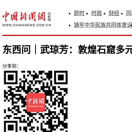
即时
时政
财经
同
铸牢中华民族共同体意
东西问｜武琼芳：敦煌石窟多
分享到：