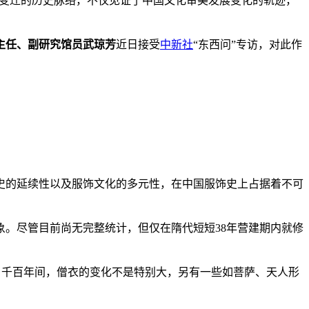
展变迁的历史脉络，不仅见证了中国文化审美发展变化的轨迹，
主任、副研究馆员武琼芳
近日接受
中新社
“东西问”专访，对此作
史的延续性以及服饰文化的多元性，在中国服饰史上占据着不可
。尽管目前尚无完整统计，但仅在隋代短短38年营建期内就修
千百年间，僧衣的变化不是特别大，另有一些如菩萨、天人形