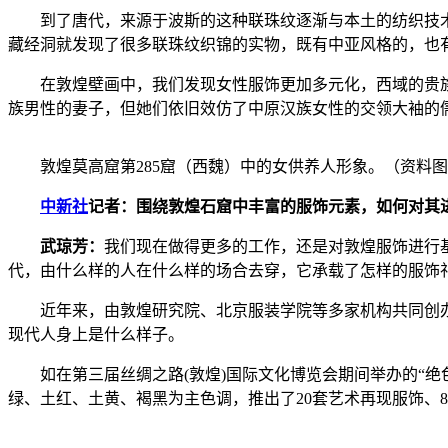
到了唐代，来源于波斯的这种联珠纹逐渐与本土的纺织技术以
藏经洞就发现了很多联珠纹织锦的实物，既有中亚风格的，也
在敦煌壁画中，我们发现女性服饰更加多元化，西域的贵族女
族男性的妻子，但她们依旧效仿了中原汉族女性的交领大袖的
敦煌莫高窟第285窟（西魏）中的女供养人形象。（资料
中新社
记者：围绕敦煌石窟中丰富的服饰元素，如何对其
武琼芳：
我们现在做得更多的工作，还是对敦煌服饰进行
代，由什么样的人在什么样的场合去穿，它承载了怎样的服饰
近年来，由敦煌研究院、北京服装学院等多家机构共同创办“
现代人身上是什么样子。
如在第三届丝绸之路(敦煌)国际文化博览会期间举办的“绝色
绿、土红、土黄、褐黑为主色调，推出了20套艺术再现服饰、8