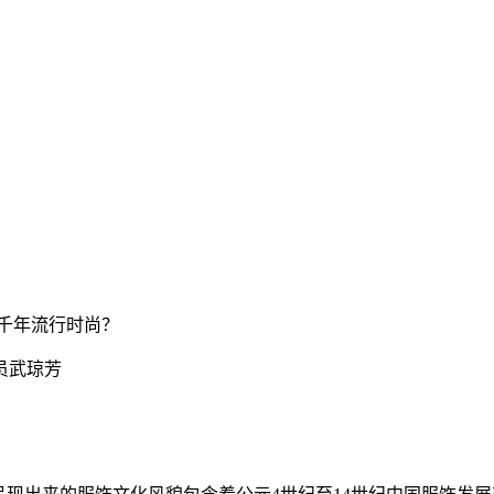
证千年流行时尚？
员武琼芳