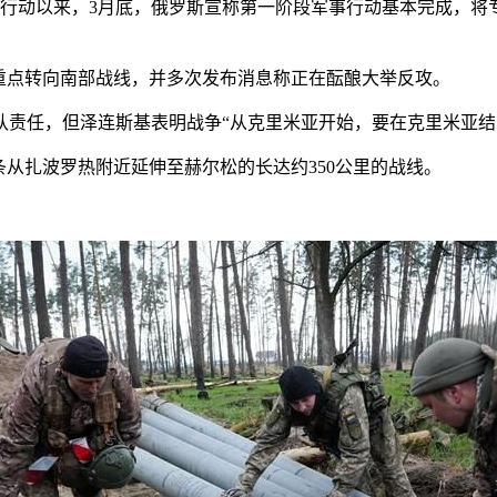
动以来，3月底，俄罗斯宣称第一阶段军事行动基本完成，将专
点转向南部战线，并多次发布消息称正在酝酿大举反攻。
任，但泽连斯基表明战争“从克里米亚开始，要在克里米亚结
从扎波罗热附近延伸至赫尔松的长达约350公里的战线。
。