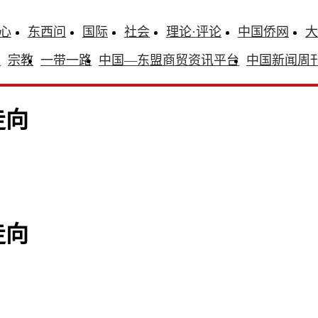
心
东西问
国际
社会
理论·评论
中国侨网
大
识
宗教
一带一路
中国—东盟商贸资讯平台
中国新闻周
走向
走向