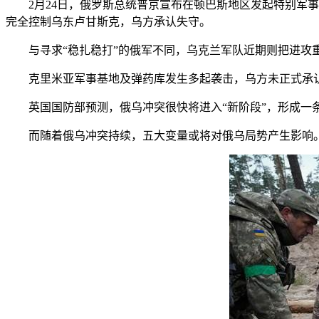
2月24日，俄罗斯总统普京宣布在顿巴斯地区发起特别军事行
完全控制乌东卢甘斯克，乌方承认失守。
与寻求“稳扎稳打”的俄军不同，乌克兰军队近期则把进攻重
克里米亚军事基地及弹药库发生多起袭击，乌方未正式承认责
英国国防部预测，俄乌冲突很快将进入“新阶段”，形成一条
而随着俄乌冲突持续，五大变量或将对俄乌局势产生影响