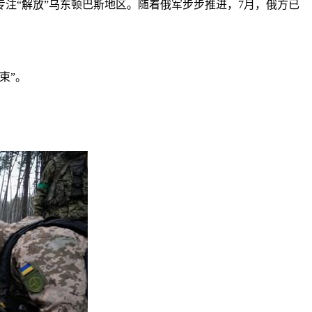
注“解放”乌东顿巴斯地区。随着俄军步步推进，7月，俄方已
束”。