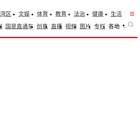
湾区
文娱
体育
教育
法治
健康
生活
刊
国是直通车
创意
直播
视频
图片
专栏
各地