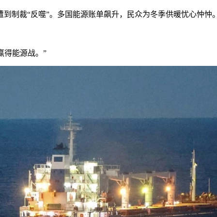
制裁“反噬”。多国能源账单飙升，民众为冬季供暖忧心忡忡
赢得能源战。”