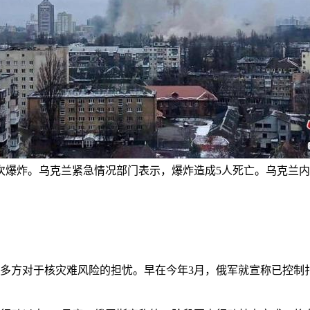
次爆炸。乌克兰紧急情况部门表示，爆炸造成5人死亡。乌克兰内务
方对于核灾难风险的担忧。早在今年3月，俄军就宣称已控制