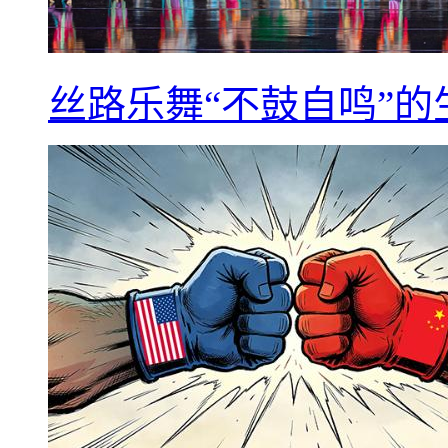
丝路乐舞“不鼓自鸣”