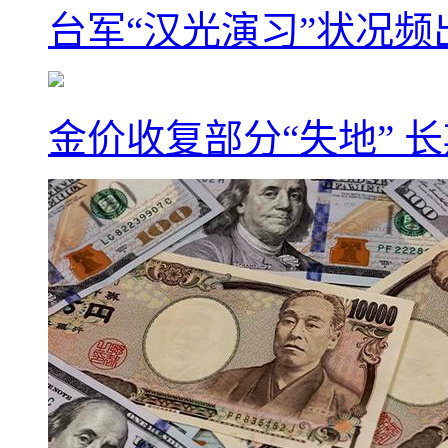
台军“汉光演习”状况频
金价收复部分“失地” 