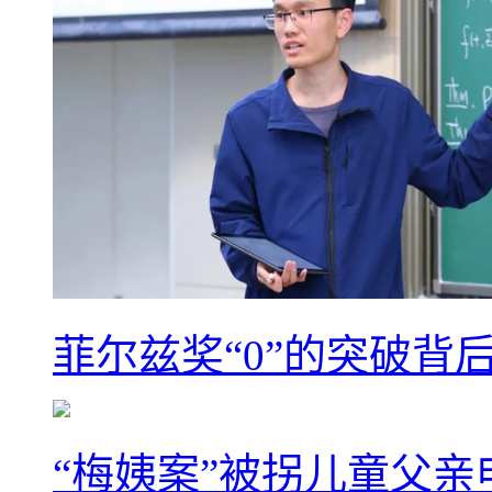
菲尔兹奖“0”的突破背
“梅姨案”被拐儿童父