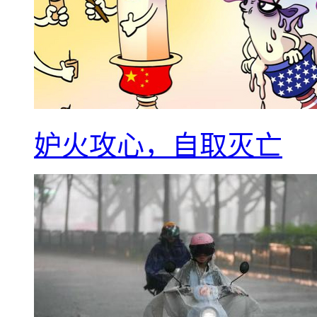
妒火攻心，自取灭亡