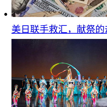
美日联手救汇，献祭的