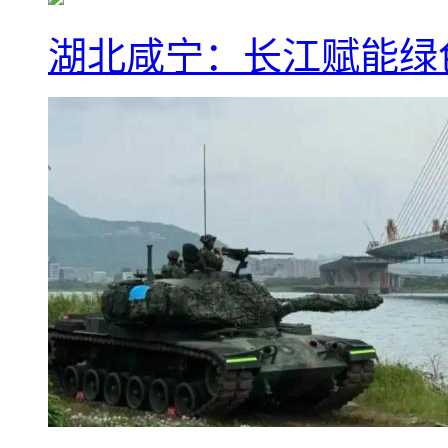
湖北咸宁：长江赋能绿