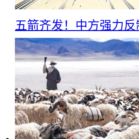
五箭齐发！中方强力反