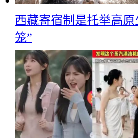
西藏寄宿制是托举高原
笼”