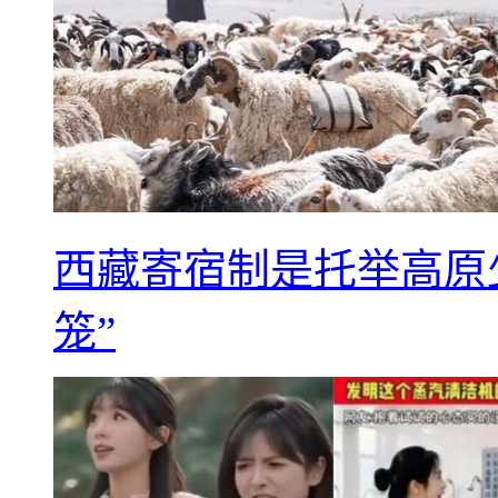
西藏寄宿制是托举高原
笼”