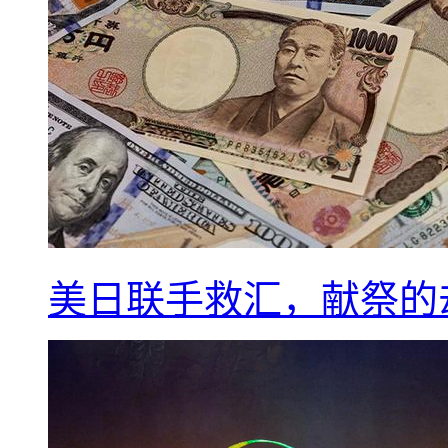
美日联手救汇，献祭的