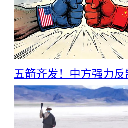
五箭齐发！中方强力反