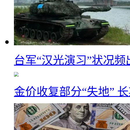
台军“汉光演习”状况频
金价收复部分“失地” 