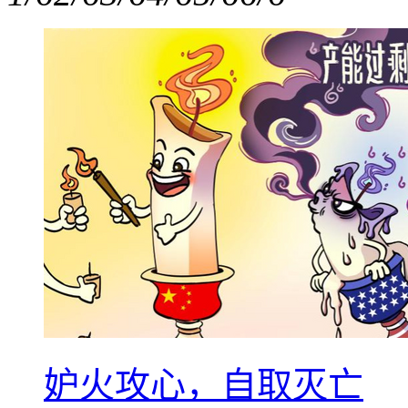
妒火攻心，自取灭亡