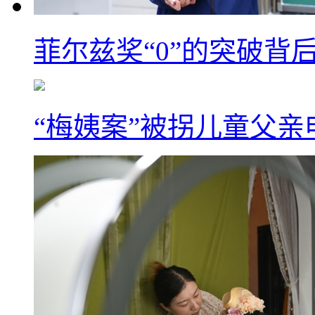
菲尔兹奖“0”的突破背
“梅姨案”被拐儿童父