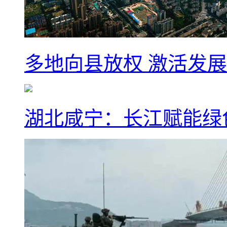
多地向县放权 激活发
湖北咸宁：长江赋能绿