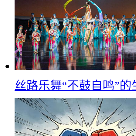
丝路乐舞“不鼓自鸣”