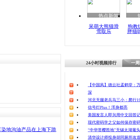
热点新闻
呆萌大熊猫滑
狗教
雪取乐
胖猫
24小时视频排行
一周
【中国风】德云社孟鹤堂：万
深
河北无腿老兵马三小：爬行19
信号灯Plus！浑身都亮
美国发言人即兴用中文回答
现代密码学之父如何保存密
言染地沟油产品在上海下跪
“中华赏樱胜地”无锡太湖鼋
清华设计师投身胡同厕所改造