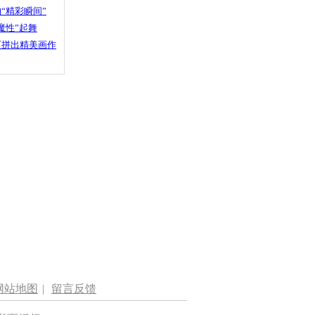
“精彩瞬间”
魔性”起舞
石拼出精美画作
网站地图
|
留言反馈