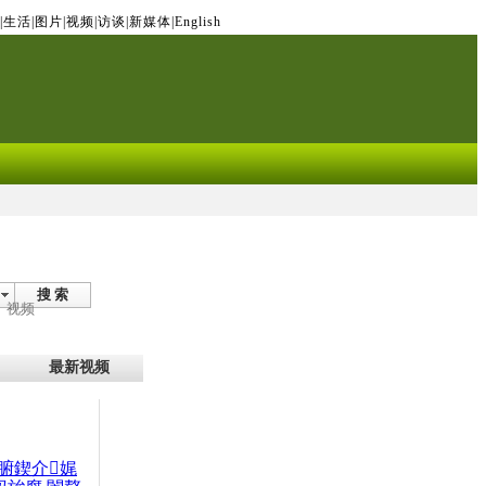
|
生活
|
图片
|
视频
|
访谈
|
新媒体
|
English
搜 索
视频
最新视频
腑鍥介娓