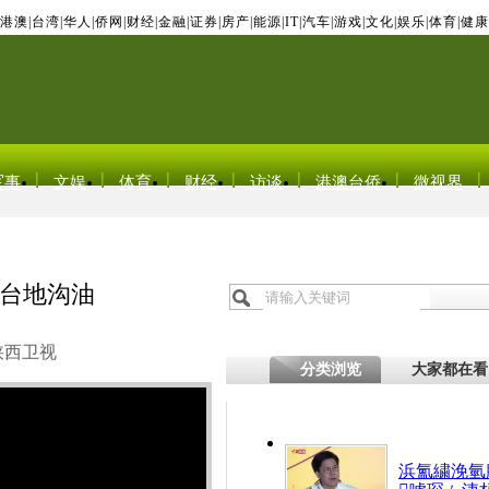
港澳
|
台湾
|
华人
|
侨网
|
财经
|
金融
|
证券
|
房产
|
能源
|
IT
|
汽车
|
游戏
|
文化
|
娱乐
|
体育
|
健康
军事
文娱
体育
财经
访谈
港澳台侨
微视界
台地沟油
陕西卫视
分类浏览
大家都在看
浜氳繍浼氫