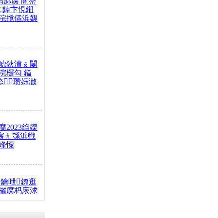
杩旀腐 闇嶅
€鍏卞悓鎺
浣撹偛浜嬩
唬鈥濆ぇ闄
浣欏勾 鎰
鐜瓒婃潵
2023绉嬫
 宸ㄤ綔浜戦
峰憟
鑰呭鐐逛
欐腐杩庡浗
椂