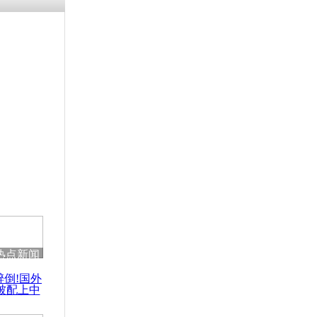
浗搴嗛厭浼
鍥藉鍙戝
甫鏉ユ満
灉
装监控花两
台地沟油
热点新闻
醉倒!国外
被配上中
国民乐