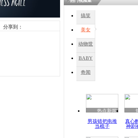
热门视频集
鏉庡瓒呭
搞笑
氳嚧杈烇細
睍涓洪娓
分享到：
閬囧拰鎴愭
美女
动物世
六旬老农自
界
年搜证举报
BABY
秀
奇闻
责任编辑：【
杜海涛
】
热点新闻
男孩错把电推
真心
当梳子
神剧