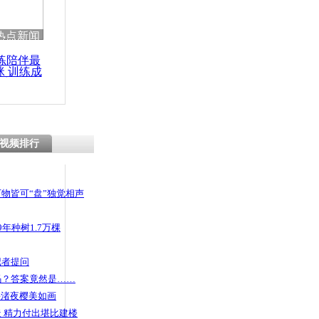
热点新闻
练陪伴最
咪 训练成
功瘦身
视频排行
物皆可“盘”独觉相声
年种树1.7万棵
记者提问
码？答案竟然是……
头渚夜樱美如画
 精力付出堪比建楼