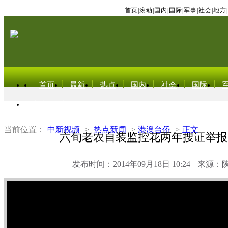
首页
|
滚动
|
国内
|
国际
|
军事
|
社会
|
地方
|
首页
最新
热点
国内
社会
国际
东北亚电视网
当前位置：
中新视频
>
热点新闻
>
港澳台侨
>
正文
六旬老农自装监控花两年搜证举报
发布时间：2014年09月18日 10:24
来源：