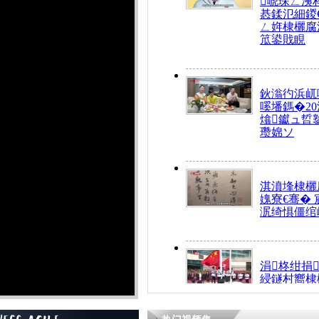
唬琛ㄥ洟
惎鍒氾細鍐
ㄥ姩棣欐腐
笟鍙戝睍
鈥滃彴浜屼
嗘墦鎷�20
熻钀ュ晢
瓒婂ソ
淇濆埄棣欐腐
媿寮€骞�
泦绮惧僵绾
涓柊绀捐
綅鐩村嚮棣
搴�24灏忔