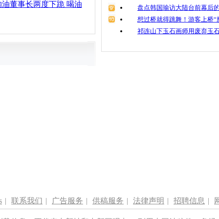
油董事长两度下跪 喝油
盘点韩国瑜访大陆台前幕后的
想过桥就得跳舞！游客上桥“
祁连山下玉石画师用废弃玉
s
|
联系我们
|
广告服务
|
供稿服务
|
法律声明
|
招聘信息
|