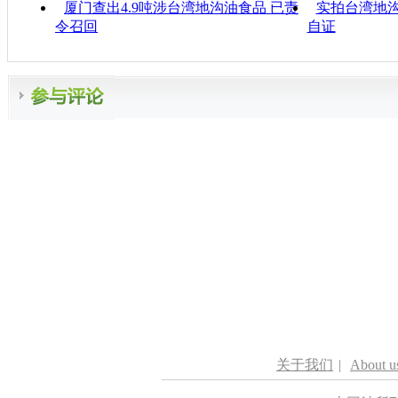
厦门查出4.9吨涉台湾地沟油食品 已责
实拍台湾地沟
令召回
自证
关于我们
|
About u