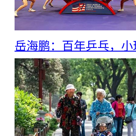
岳海鹏：百年乒乓，小