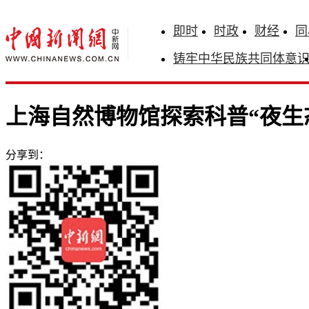
即时
时政
财经
同
铸牢中华民族共同体意
上海自然博物馆探索科普“夜生
分享到：