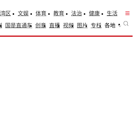
湾区
文娱
体育
教育
法治
健康
生活
刊
国是直通车
创意
直播
视频
图片
专栏
各地