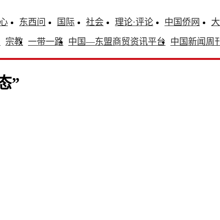
心
东西问
国际
社会
理论·评论
中国侨网
大
识
宗教
一带一路
中国—东盟商贸资讯平台
中国新闻周
态”