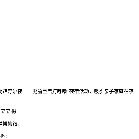
·博物馆奇妙夜——史前巨兽打呼噜”夜宿活动，吸引亲子家庭在夜
郑莹莹 摄
样博物馆。
图)