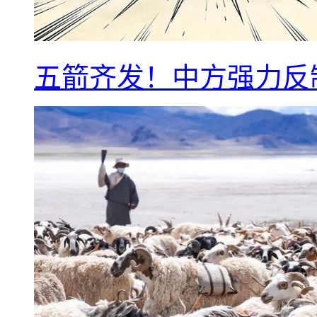
五箭齐发！中方强力反