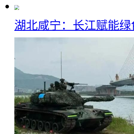
湖北咸宁：长江赋能绿