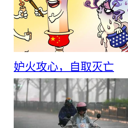
妒火攻心，自取灭亡