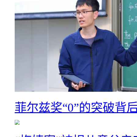
菲尔兹奖“0”的突破背