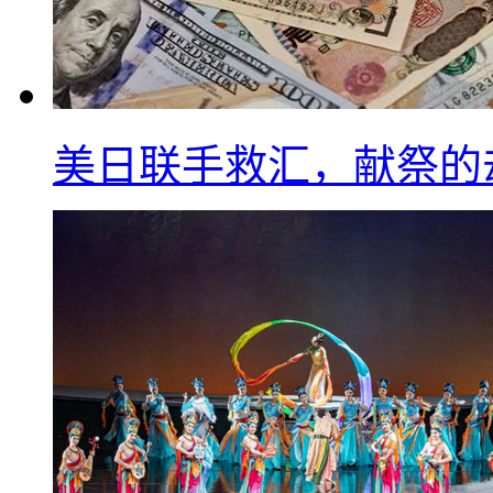
美日联手救汇，献祭的