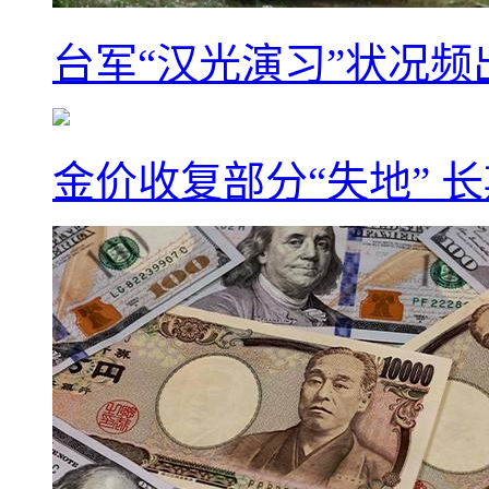
台军“汉光演习”状况频
金价收复部分“失地” 