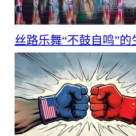
丝路乐舞“不鼓自鸣”