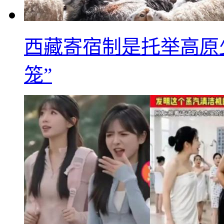
西藏寄宿制是托举高原
笼”