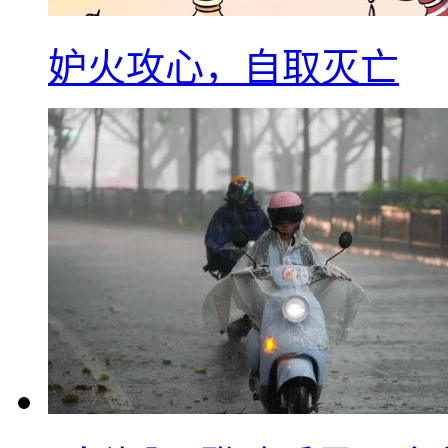
妒火攻心，自取灭亡