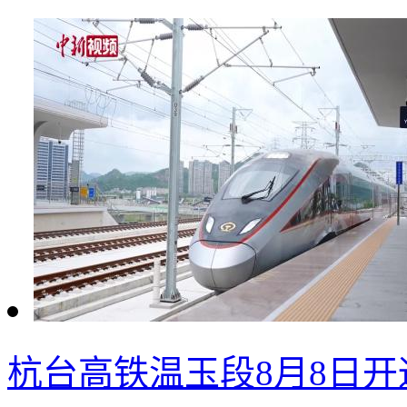
杭台高铁温玉段8月8日开