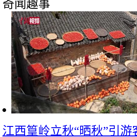
奇闻趣事
江西篁岭立秋“晒秋”引游