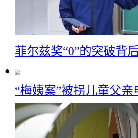
菲尔兹奖“0”的突破背
“梅姨案”被拐儿童父