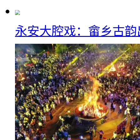
永安大腔戏：畲乡古韵