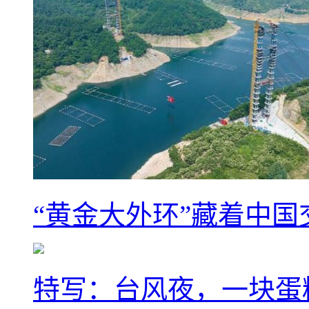
“黄金大外环”藏着中
特写：台风夜，一块蛋