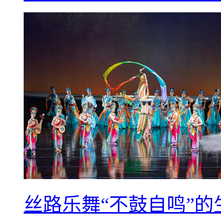
丝路乐舞“不鼓自鸣”