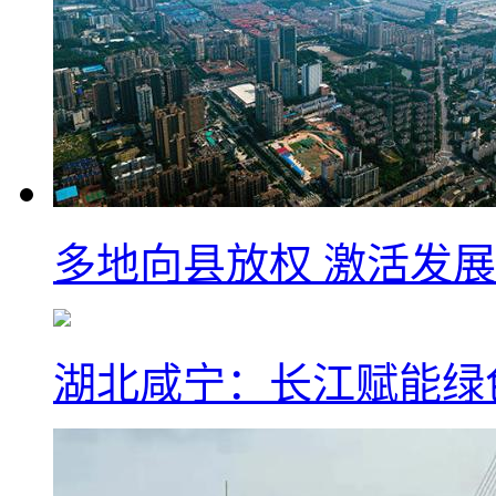
多地向县放权 激活发
湖北咸宁：长江赋能绿