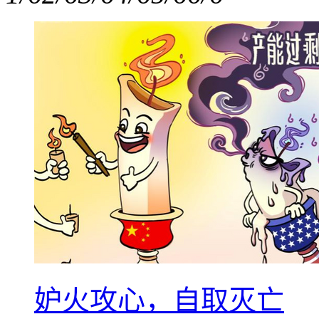
妒火攻心，自取灭亡