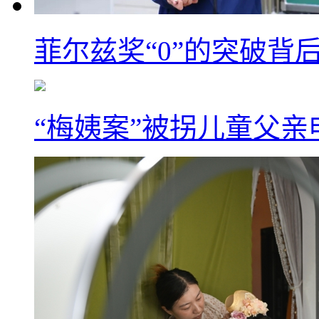
菲尔兹奖“0”的突破背
“梅姨案”被拐儿童父