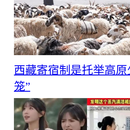
西藏寄宿制是托举高原
笼”