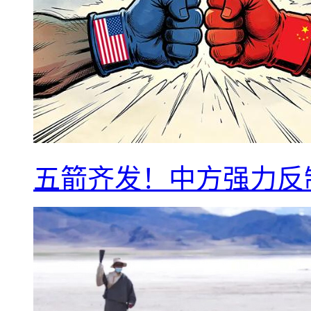
五箭齐发！中方强力反