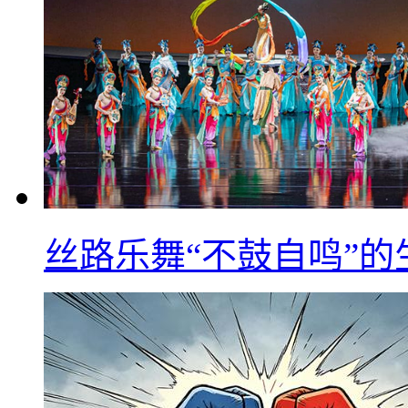
丝路乐舞“不鼓自鸣”