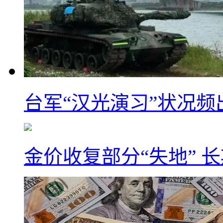
台军“汉光演习”状况频
金价收复部分“失地” 