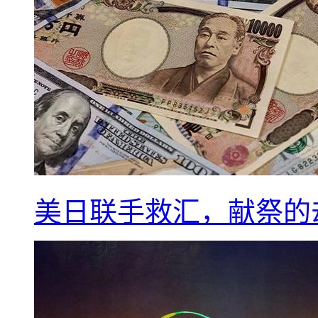
美日联手救汇，献祭的