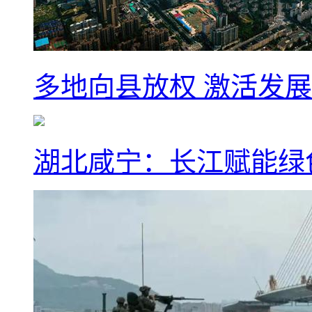
多地向县放权 激活发
湖北咸宁：长江赋能绿