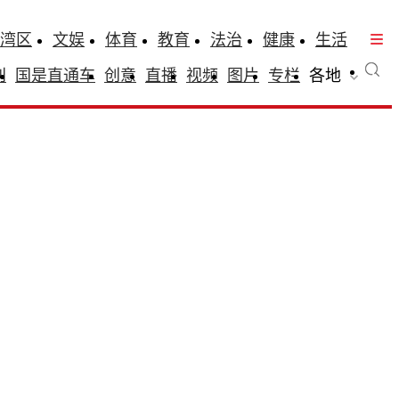
湾区
文娱
体育
教育
法治
健康
生活
刊
国是直通车
创意
直播
视频
图片
专栏
各地