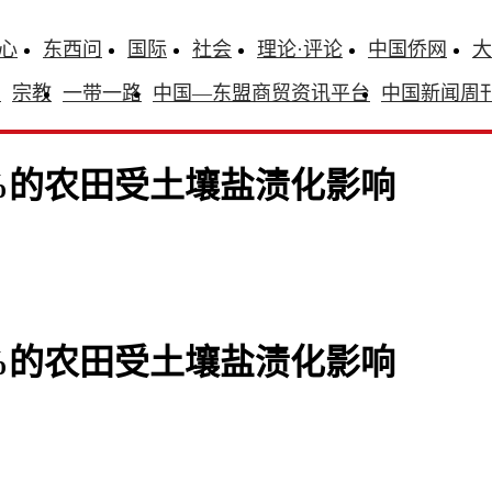
心
东西问
国际
社会
理论·评论
中国侨网
大
识
宗教
一带一路
中国—东盟商贸资讯平台
中国新闻周
%的农田受土壤盐渍化影响
%的农田受土壤盐渍化影响