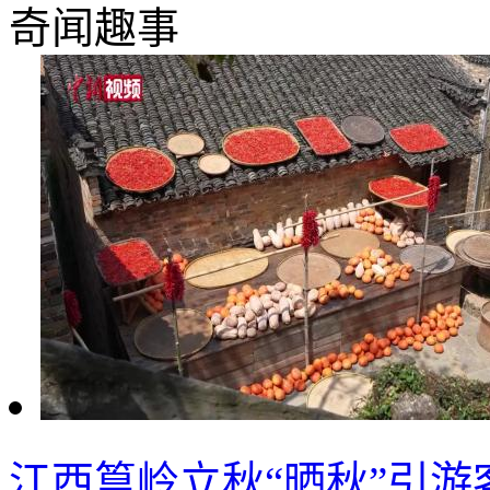
奇闻趣事
江西篁岭立秋“晒秋”引游