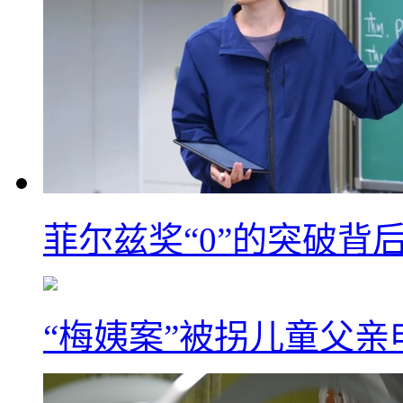
菲尔兹奖“0”的突破背
“梅姨案”被拐儿童父