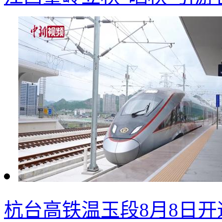
杭台高铁温玉段8月8日开