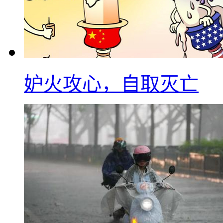
妒火攻心，自取灭亡