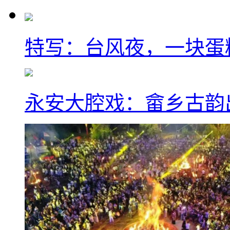
特写：台风夜，一块蛋
永安大腔戏：畲乡古韵