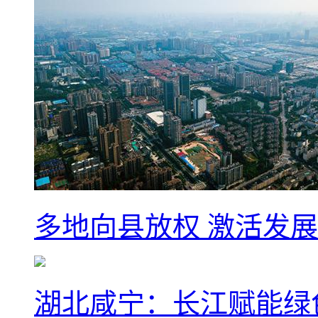
多地向县放权 激活发
湖北咸宁：长江赋能绿