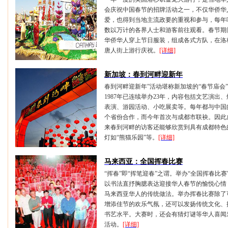
会庆祝中国春节的招牌活动之一，不仅华侨华
• 佤族舞蹈《云海中的阿佤》
爱，也得到当地主流政要的重视和参与，每年
数以万计的各界人士和游客前往观看。春节期
华侨华人穿上节日服装，组成各式方队，在洛
唐人街上游行庆祝。
[详细]
新加坡：春到河畔迎新年
春到河畔迎新年”活动堪称新加坡的“春节庙会
1987年已连续举办23年，内容包括文艺演出、
表演、游园活动、小吃展卖等。每年都与中国
个省份合作，而今年首次与成都市联袂。因此
来春到河畔的访客还能够欣赏到具有成都特色
灯如“熊猫乐园”等。
[详细]
马来西亚：全国挥春比赛
“挥春”即“挥笔迎春”之谓。举办“全国挥春比赛
以书法直抒胸臆表达迎接华人春节的愉悦心情
马来西亚华人的传统做法。举办挥春比赛除了
增添佳节的欢乐气氛，还可以发扬传统文化、
书艺水平。大赛时，还会有猜灯谜等华人喜闻
活动。
[详细]