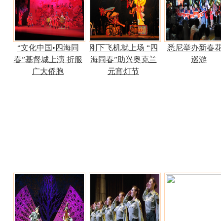
“文化中国•四海同
刚下飞机就上场 “四
悉尼举办新春
春”基督城上演 折服
海同春”助兴奥克兰
巡游
广大侨胞
元宵灯节