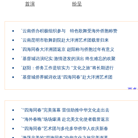
首演
纷呈
大洋洲团
·
云南侨办积极组织参与 特色歌舞受海外侨胞称赞
·
云南昆明市歌舞剧院赴大洋洲艺术团载誉归来
·
四海同春大洋洲团返京 赵阳称与侨胞过年有意义
·
基督城访演纪实:激情迸发的演出 终生难忘的欢聚
·
赵阳：侨务工作是软实力 "文化之旅"将长期进行
·
基督城侨界赋诗欢送“四海同春”赴大洋洲艺术团
更多
北美洲团
·
“四海同春”完美落幕 雷佳助推中华文化走出去
·
“海外春晚”场场爆满 赴北美文化使者载誉返京
·
“四海同春”艺术团与多伦多华侨华人欢庆新春
·
激荡北美的“四海同春”中华文化之旅完美谢幕