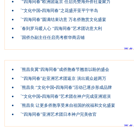
“四海同春”欧洲团返京 任启亮赞海外侨社凝聚力
·
“文化中国•四海同春”之花盛开亚平宁半岛
·
“四海同春”圆满结束访意 万名侨胞赏文化盛宴
·
春到罗马暖人心 “四海同春”艺术团访意大利
·
国侨办副主任任启亮考察华商店铺
更多
亚洲团
·
熊昌良冀“四海同春”成侨胞春节翘首以盼的盛会
·
“四海同春”赴亚洲艺术团返京 演出观众超两万
·
熊昌良:“文化中国•四海同春”活动已逐步形成品牌
·
“文化中国•四海同春”艺术团在神户完成亚洲巡演
·
熊昌良:让更多侨胞享受来自祖国的祝福和文化盛宴
·
“四海同春”亚洲艺术团日本神户完美收官
更多
艺术小组