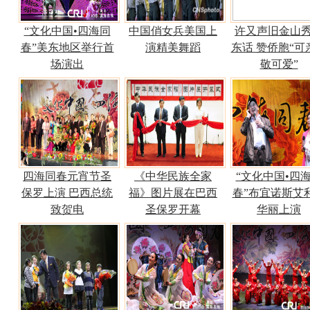
“文化中国•四海同
中国俏女兵美国上
许又声旧金山
春”美东地区举行首
演精美舞蹈
东话 赞侨胞“可
场演出
敬可爱”
四海同春元宵节圣
《中华民族全家
“文化中国•四
保罗上演 巴西总统
福》图片展在巴西
春”布宜诺斯艾
致贺电
圣保罗开幕
华丽上演