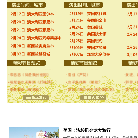
• 云南各民族集体舞 《祝福》
• 女子集体舞《祝福》
• 刘燕
• 常思思《我爱我的祖国》
• 雷佳《芦花》
• 黄宏
• 哈尼族女子舞蹈《打秧鼓》
• 女子集体舞 《踏歌》
• 郭蓉
• 格桑顿珠《敬酒歌》
• 梦鸽《我们的生活充满阳光》
• 李宁
• 吕继宏《草原上升起不落的太
• 男女集体舞《士兵的假日》
• 刘秀
阳》
• 二胡与琵琶演奏《茉莉花》
• 刘全
• 傣族舞蹈《红鱼》
• 女子集体舞《俏花旦》
者》
全球
• 铁金《父老乡亲》
• 女子独舞《扇舞丹青》
• 宋施
• 乙车人舞蹈《木屐与山鼓》
• 谭晶《天空》
• 么红
美国：洛杉矶金龙大游行
• 格桑顿珠《敬酒歌》
• 阎维文《想家的时候》
• 杨洪
一年一度的美国洛杉矶金龙大游行，是当地华
• 殷秀梅《长江之歌》
• 男女集体舞《扎西德勒》