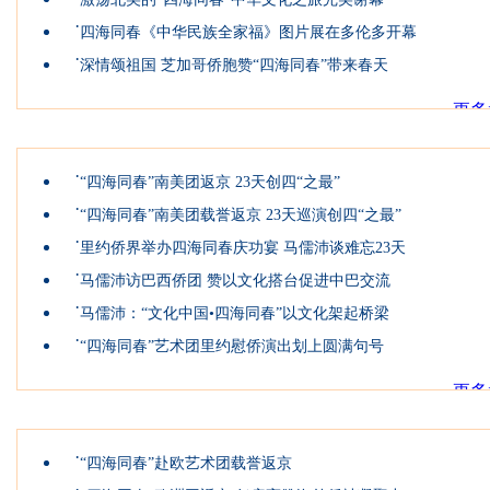
·
四海同春《中华民族全家福》图片展在多伦多开幕
·
深情颂祖国 芝加哥侨胞赞“四海同春”带来春天
更多
南美洲团
·
“四海同春”南美团返京 23天创四“之最”
·
“四海同春”南美团载誉返京 23天巡演创四“之最”
·
里约侨界举办四海同春庆功宴 马儒沛谈难忘23天
·
马儒沛访巴西侨团 赞以文化搭台促进中巴交流
·
马儒沛：“文化中国•四海同春”以文化架起桥梁
·
“四海同春”艺术团里约慰侨演出划上圆满句号
更多
欧洲团
·
“四海同春”赴欧艺术团载誉返京
·