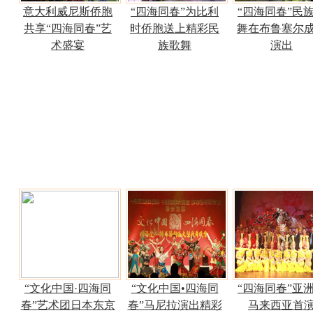
意大利威尼斯侨胞
“四海同春”为比利
“四海同春”民
共享“四海同春”艺
时侨胞送上精彩民
舞在布鲁塞尔
术盛宴
族歌舞
演出
“文化中国·四海同
“文化中国•四海同
“四海同春”亚
春”艺术团日本东京
春”马尼拉演出精彩
马来西亚首