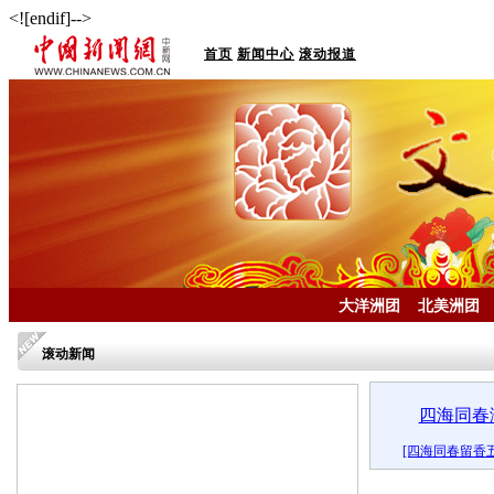
<![endif]-->
首页
新闻中心
滚动报道
大洋洲团
北美洲团
滚动新闻
四海同春
[四海同春留香
最新报道